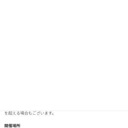
ください。
概要
内容
MEscopeの基本的な測定方法のご紹介
対象
伝達関数の測定を一通り習得された方
開催日時
2025年
5月28日（水）
10:00～16:00頃。質疑応答の状況により16時
を超える場合もございます。
開催場所