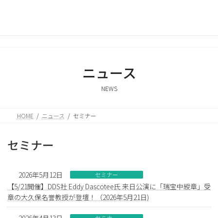
コ
ナ
ン
ビ
テ
ゲ
ン
ー
ツ
シ
へ
ョ
ス
ン
ニュース
キ
に
ッ
移
NEWS
プ
動
HOME
ニュース
セミナー
セミナー
2026年5月12日
セミナー
【5/21開催】DDS社 Eddy Dascotee氏 来日公演に「瑞宝中綬章」受
章の大久保名誉教授が登壇！（2026年5月21日)
2026年4月13日
セミナー