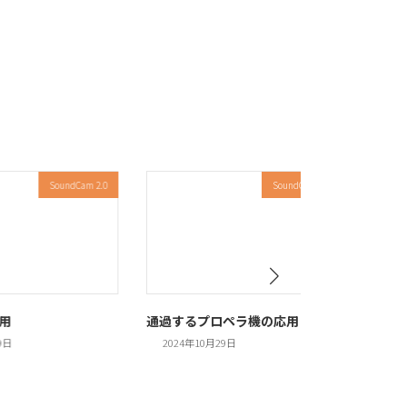
SoundCam 2.0
SoundCam 2.0
ノイズ
用
通過するプロペラ機の応用
を簡
9日
2024年10月29日
202