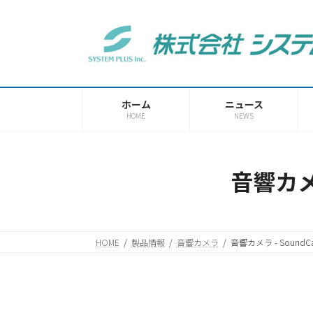
コ
ナ
ン
ビ
テ
ゲ
ン
ー
ツ
シ
へ
ョ
ホーム
ニュース
ス
ン
HOME
NEWS
キ
に
ッ
移
プ
動
音響カメラ
HOME
製品情報
音響カメラ
音響カメラ - SoundC