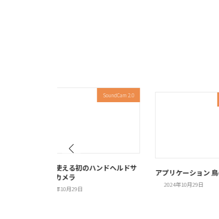
am 2.0
SoundCam 2.0
響カメ
誰でも使える初のハンドヘルドサ
アプリケーション 
ウンドカメラ
2024年10月29日
2024年10月29日